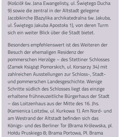
(Kościół św. Jana Ewangelisty, ul. Świętego Ducha
9) sowie die zentral in der Altstadt gelegene
Jacobikirche (Bazylika archikatedralna św. Jakuba,
ul. Świętego Jakuba Apostoła 1), von deren Turm
sich ein weiter Blick über die Stadt bietet.
Besonders empfehlenswert ist des Weiteren der
Besuch der ehemaligen Residenz der
pommerschen Herzöge – des Stettiner Schlosses
(Zamek Książąt Pomorskich, ul. Korsarzy 34) mit
zahlreichen Ausstellungen zur Schloss-, Stadt-
und pommerschen Landesgeschichte. Wenige
Schritte südlich des Schlosses liegt das einzige
erhaltene frühneuzeitliche Bürgerhaus der Stadt
– das Loitzenhaus aus der Mitte des 16. Jhs.
(Kamienica Loitzów, ul. Kurkowa 1). Am Nord- und
am Westrand der Altstadt befinden sich das
Königs- und des Berliner Tor (Brama Królewska, pl.
Hołdu Pruskiego 8; Brama Portowa, Pl. Brama