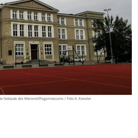
rte Gebäude des Marienstiftsgymnasiums / Foto A. Kieseler