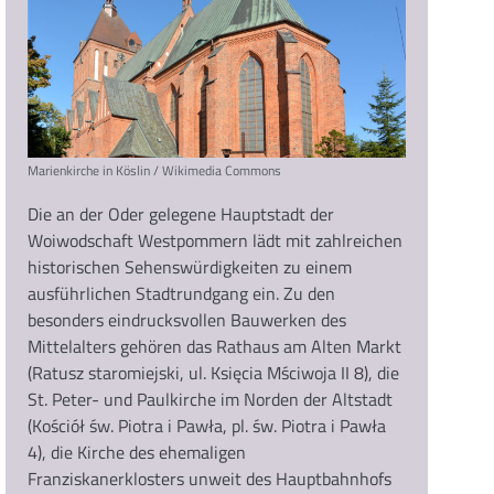
Marienkirche in Köslin / Wikimedia Commons
Die an der Oder gelegene Hauptstadt der
Woiwodschaft Westpommern lädt mit zahlreichen
historischen Sehenswürdigkeiten zu einem
ausführlichen Stadtrundgang ein. Zu den
besonders eindrucksvollen Bauwerken des
Mittelalters gehören das Rathaus am Alten Markt
(Ratusz staromiejski, ul. Księcia Mściwoja II 8), die
St. Peter- und Paulkirche im Norden der Altstadt
(Kościół św. Piotra i Pawła, pl. św. Piotra i Pawła
4), die Kirche des ehemaligen
Franziskanerklosters unweit des Hauptbahnhofs