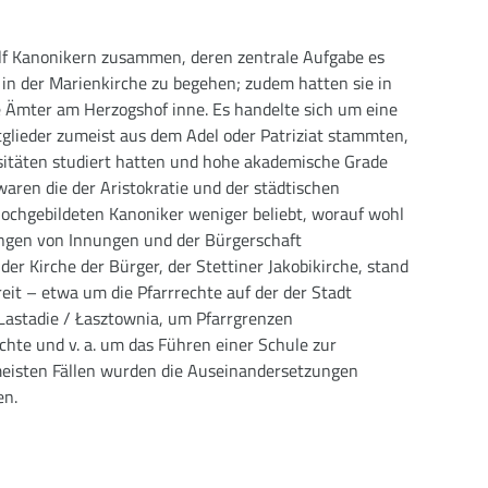
ölf Kanonikern zusammen, deren zentrale Aufgabe es
t in der Marienkirche zu begehen; zudem hatten sie in
e Ämter am Herzogshof inne. Es handelte sich um eine
tglieder zumeist aus dem Adel oder Patriziat stammten,
sitäten studiert hatten und hohe akademische Grade
waren die der Aristokratie und der städtischen
chgebildeten Kanoniker weniger beliebt, worauf wohl
ungen von Innungen und der Bürgerschaft
der Kirche der Bürger, der Stettiner Jakobikirche, stand
reit – etwa um die Pfarrrechte auf der der Stadt
Lastadie / Łasztownia, um Pfarrgrenzen
hte und v. a. um das Führen einer Schule zur
 meisten Fällen wurden die Auseinandersetzungen
en.