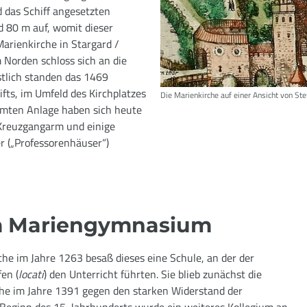
 das Schiff angesetzten
 80 m auf, womit dieser
arienkirche in Stargard /
Norden schloss sich an die
stlich standen das 1469
fts, im Umfeld des Kirchplatzes
Die Marienkirche auf einer Ansicht von Stet
amten Anlage haben sich heute
Kreuzgangarm und einige
r („Professorenhäuser“)
um Mariengymnasium
che im Jahre 1263 besaß dieses eine Schule, an der der
fen (
locati
) den Unterricht führten. Sie blieb zunächst die
irche im Jahre 1391 gegen den starken Widerstand der
u Beginn des 15. Jahrhunderts wurde ein weiteres Kollegium an