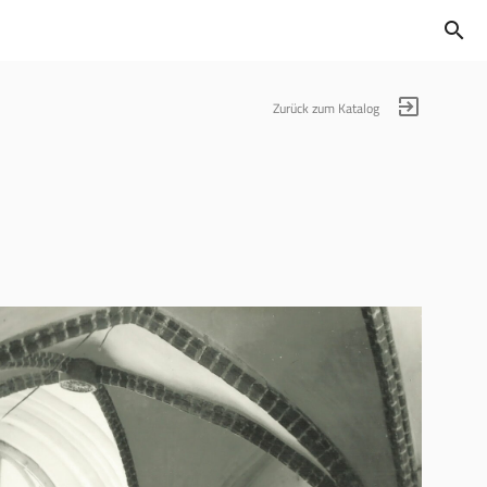
search
exit_to_app
Zurück zum Katalog