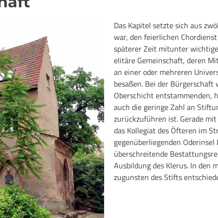
haft
Das Kapitel setzte sich aus zw
war, den feierlichen Chordiens
späterer Zeit mitunter wichtig
elitäre Gemeinschaft, deren Mi
an einer oder mehreren Univer
besaßen. Bei der Bürgerschaft 
Oberschicht entstammenden, ho
auch die geringe Zahl an Stift
zurückzuführen ist. Gerade mit 
das Kollegiat des Öfteren im St
gegenüberliegenden Oderinsel 
überschreitende Bestattungsrec
Ausbildung des Klerus. In den
zugunsten des Stifts entschied