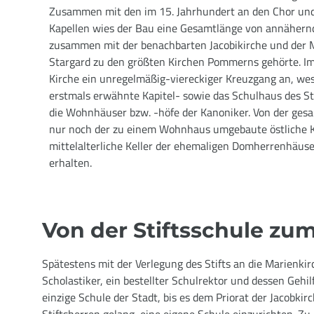
Zusammen mit den im 15. Jahrhundert an den Chor und
Kapellen wies der Bau eine Gesamtlänge von annähernd
zusammen mit der benachbarten Jacobikirche und der M
Stargard zu den größten Kirchen Pommerns gehörte. Im 
Kirche ein unregelmäßig-viereckiger Kreuzgang an, we
erstmals erwähnte Kapitel- sowie das Schulhaus des Sti
die Wohnhäuser bzw. -höfe der Kanoniker. Von der ges
nur noch der zu einem Wohnhaus umgebaute östliche 
mittelalterliche Keller der ehemaligen Domherrenhäuse
erhalten.
Von der Stiftsschule z
Spätestens mit der Verlegung des Stifts an die Marienkir
Scholastiker, ein bestellter Schulrektor und dessen Gehil
einzige Schule der Stadt, bis es dem Priorat der Jacobk
Stiftsherren gelang, eine eigene Schule einzurichten. Z