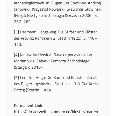
archeologicznych. In: Eugeniusz Cnotliwy, Andrzej
Janowski, Krzysztof Kowalski, Sławomir Słowiński
(Hrsg.): Nie tylko archeologia (Szczecin 2006), S.
257–262.
[3] Hermann Hoogeweg: Die Stifter und Klöster
der Provinz Pommern 2 (Stettin 1925), S. 110–
120.
[4] Janusz Jurkiewicz: Klasztor pocysterski w
Marianowie. Zabytki Pomorza Zachodniego 1
(Stargard 2010).
[5] Lemcke, Hugo: Die Bau- und Kunstdenkmäler
des Regierungsbezirks Stettin. Heft 8. Der Kreis
Satzig (Stettin 1908).
Permanent Link
https://klosterwelt-pommern.de/kloster/marienfliess-marianowo/