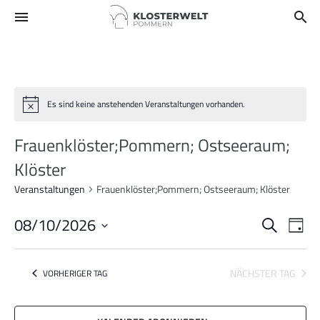
menu
search
Es sind keine anstehenden Veranstaltungen vorhanden.
Frauenklöster;Pommern; Ostseeraum;
Klöster
Veranstaltungen
Frauenklöster;Pommern; Ostseeraum; Klöster
08/10/2026
Verans
Ve
SUCHE
TAG
An
Suche
Datum
wählen.
Na
und
NÄCHSTER TAG
VORHERIGER TAG
Ansich
Naviga