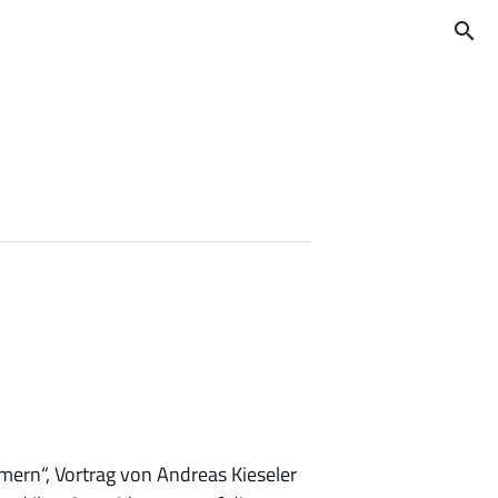
search
mmern“, Vortrag von Andreas Kieseler